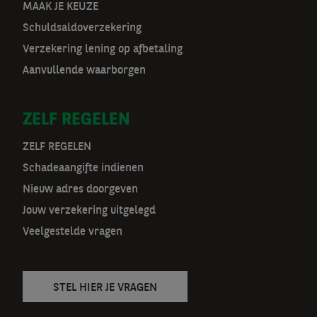
o
MAAK JE KEUZE
Schuldsaldoverzekering
o
Verzekering lening op afbetaling
r
Aanvullende waarborgen
m
ZELF REGELEN
a
t
ZELF REGELEN
Schadeaangifte indienen
n
Nieuw adres doorgeven
a
Jouw verzekering uitgelegd
v
Veelgestelde vragen
STEL HIER JE VRAGEN