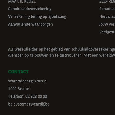
o
MAAK JE KEUZE
ZELF RE
Schuldsaldoverzekering
Schadeaa
o
Verzekering lening op afbetaling
Nieuw a
r
Aanvullende waarborgen
Jouw ver
m
Veelgest
a
Als wereldleider op het gebied van schuldsaldoverzekerin
t
diensten op te bouwen en te distribueren. Met een wereldw
n
CONTACT
a
Warandeberg 8 bus 2
v
1000 Brussel
Telefoon:
02 528 00 03
be.customer@cardif.be