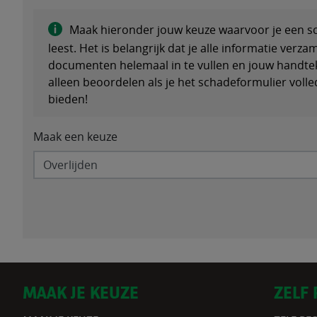
Maak hieronder jouw keuze waarvoor je een sch
leest. Het is belangrijk dat je alle informatie verza
documenten helemaal in te vullen en jouw handtek
alleen beoordelen als je het schadeformulier volle
bieden!
Maak een keuze
D
MAAK JE KEUZE
ZELF