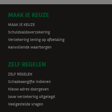
D
MAAK JE KEUZE
o
MAAK JE KEUZE
Schuldsaldoverzekering
o
Verzekering lening op afbetaling
r
Aanvullende waarborgen
m
ZELF REGELEN
a
t
ZELF REGELEN
Schadeaangifte indienen
n
Nieuw adres doorgeven
a
Jouw verzekering uitgelegd
v
Veelgestelde vragen