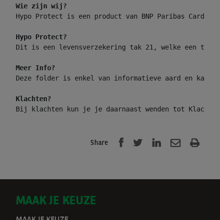
Wie zijn wij?
Hypo Protect is een product van BNP Paribas Cardif (
Hypo Protect?
Dit is een levensverzekering tak 21, welke een tusse
Meer Info?
Deze folder is enkel van informatieve aard en kan wi
Klachten?
Bij klachten kun je je daarnaast wenden tot Klachten
Share
D
MAAK JE KEUZE