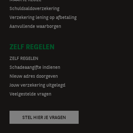
o
MAAK JE KEUZE
Schuldsaldoverzekering
o
Verzekering lening op afbetaling
r
Aanvullende waarborgen
m
ZELF REGELEN
a
t
ZELF REGELEN
Schadeaangifte indienen
n
Nieuw adres doorgeven
a
Jouw verzekering uitgelegd
v
Veelgestelde vragen
STEL HIER JE VRAGEN