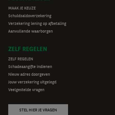
o
MAAK JE KEUZE
Schuldsaldoverzekering
o
Verzekering lening op afbetaling
r
Aanvullende waarborgen
m
ZELF REGELEN
a
t
ZELF REGELEN
Schadeaangifte indienen
n
Nieuw adres doorgeven
a
Jouw verzekering uitgelegd
v
Veelgestelde vragen
STEL HIER JE VRAGEN