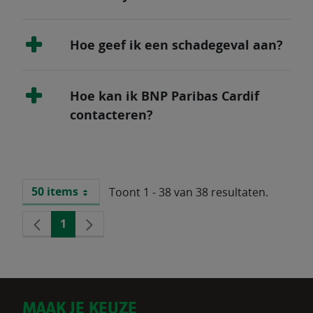
Hoe geef ik een schadegeval aan?
Hoe kan ik BNP Paribas Cardif
contacteren?
50 items
Toont 1 - 38 van 38 resultaten.
Per pagina
Vorige
1
Volgende
Pagina
pagina
pagina
D
MAAK JE KEUZE